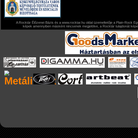
A Rocktár Élőzenei Bázis és a www.rocktar.hu oldal üzemeltetője a Plain-Rock Egy
képek amennyiben másként nincsenek megjelölve, a Rocktár tulajdonát képezi