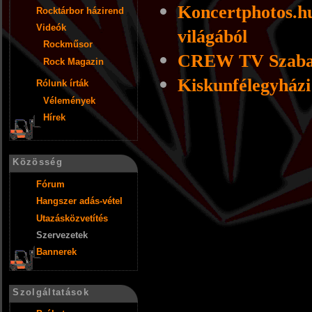
Koncertphotos.hu
Rocktárbor házirend
Videók
világából
Rockműsor
CREW TV Szabad
Rock Magazin
Kiskunfélegyház
Rólunk írták
Vélemények
Hírek
Közösség
Fórum
Hangszer adás-vétel
Utazásközvetítés
Szervezetek
Bannerek
Szolgáltatások