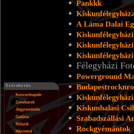
Pankkk
Kiskunfélegyház
A Láma Dalai Eg
Kiskunfélegyházi
Kiskunfélegyházi
Kiskunfélegyházi
Félegyházi Fot
Powerground Man
Budapestrocknro
Szórakozás
Koncertnaptár
Kiskunfélegyházi
Zenekarok
Kiskunhalasi Csi
Jegyrendelés
Szabadszállási A
Galéria
Rólunk
Rockgyémántok
Házirend