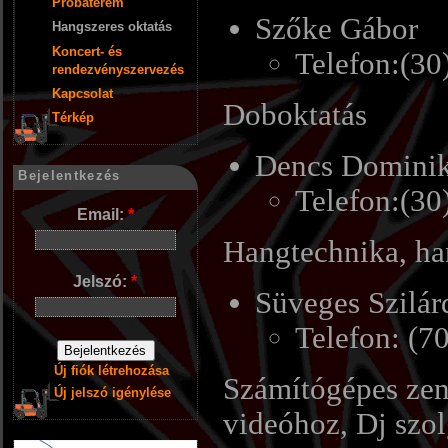
Próbaterem
Szőke Gábor
Hangszeres oktatás
Koncert- és
Telefon:(3
rendezvényszervezés
Kapcsolat
Doboktatás
Térkép
Dencs Domini
Bejelentkezés
Telefon:(3
Email:
*
Hangtechnika, ha
Jelszó:
*
Süveges Szilár
Telefon: (7
Új fiók létrehozása
Számítógépes zene
Új jelszó igénylése
videóhoz, Dj szol