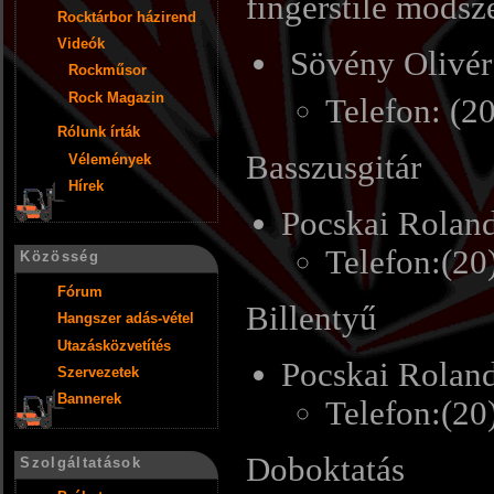
fingerstile módsz
Rocktárbor házirend
Videók
Sövény Olivér
Rockműsor
Rock Magazin
Telefon: (2
Rólunk írták
Basszusgitár
Vélemények
Hírek
Pocskai Rolan
Telefon:(2
Közösség
Fórum
Billentyű
Hangszer adás-vétel
Utazásközvetítés
Pocskai Rolan
Szervezetek
Bannerek
Telefon:(2
Doboktatás
Szolgáltatások