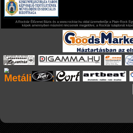
A Rocktár Élőzenei Bázis és a www.rocktar.hu oldal üzemeltetője a Plain-Rock Egy
képek amennyiben másként nincsenek megjelölve, a Rocktár tulajdonát képezi