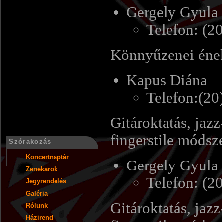
Gergely Gyula
Telefon: (2
Könnyűzenei éne
Kapus Diána
Telefon:(2
Gitároktatás, jazz
fingerstile módsz
Szórakozás
Koncertnaptár
Gergely Gyula
Zenekarok
Telefon: (2
Jegyrendelés
Galéria
Gitároktatás, jazz
Rólunk
Házirend