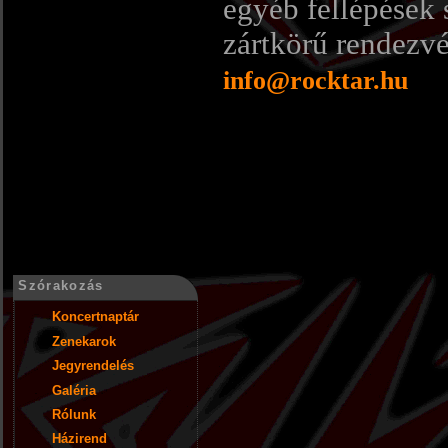
egyéb fellépések 
zártkörű rendezvé
info@rocktar.hu
Szórakozás
Koncertnaptár
Zenekarok
Jegyrendelés
Galéria
Rólunk
Házirend